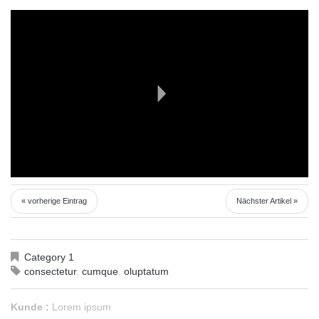
« vorherige Eintrag
Nächster Artikel »
Category 1
consectetur
,
cumque
,
oluptatum
Kunde :
Lorem ipsum