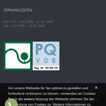
ÖFFNUNGSZEITEN
MO.-FR.: 9:00 UHR - 17:00 UHR
SA.: 9:00 UHR - 14:00 UHR
×
Um unsere Webseite für Sie optimal zu gestalten und
fortlaufend verbessern zu können, verwenden wir Cookies.
Durch die weitere Nutzung der Webseite stimmen Sie der
MEHA
GÄRTEN GMBH
© 2021
|
Impressum/Datenschutz
Verwendung von Cookies zu. Weitere Informationen zu