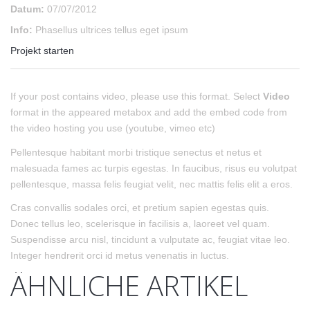
Datum:
07/07/2012
Info:
Phasellus ultrices tellus eget ipsum
Projekt starten
If your post contains video, please use this format. Select
Video
format in the appeared metabox and add the embed code from
the video hosting you use (youtube, vimeo etc)
Pellentesque habitant morbi tristique senectus et netus et
malesuada fames ac turpis egestas. In faucibus, risus eu volutpat
pellentesque, massa felis feugiat velit, nec mattis felis elit a eros.
Cras convallis sodales orci, et pretium sapien egestas quis.
Donec tellus leo, scelerisque in facilisis a, laoreet vel quam.
Suspendisse arcu nisl, tincidunt a vulputate ac, feugiat vitae leo.
Integer hendrerit orci id metus venenatis in luctus.
ÄHNLICHE ARTIKEL