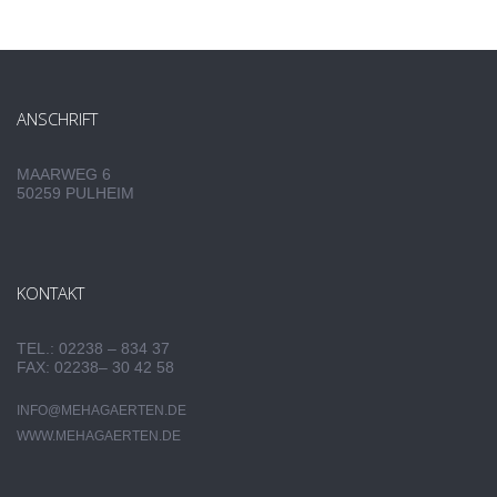
ANSCHRIFT
MAARWEG 6
50259 PULHEIM
KONTAKT
TEL.: 02238 – 834 37
FAX: 02238– 30 42 58
INFO@MEHAGAERTEN.DE
WWW.MEHAGAERTEN.DE