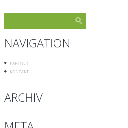
NAVIGATION
PARTNER
KONTAKT
ARCHIV
META